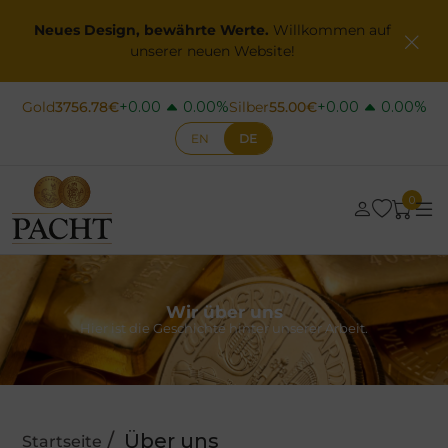
Z
Neues Design, bewährte Werte.
Willkommen auf
u
unserer neuen Website!
m
I
Gold
3756.78€
Silber
55.00€
+0.00
0.00%
+0.00
0.00%
n
EN
DE
h
a
0
l
t
Kaufen
s
Wir über uns
p
Verkaufen
Hier ist die Geschichte hinter unserer Arbeit.
r
i
Schmuck
n
Sammlermünzen
g
Über uns
Startseite