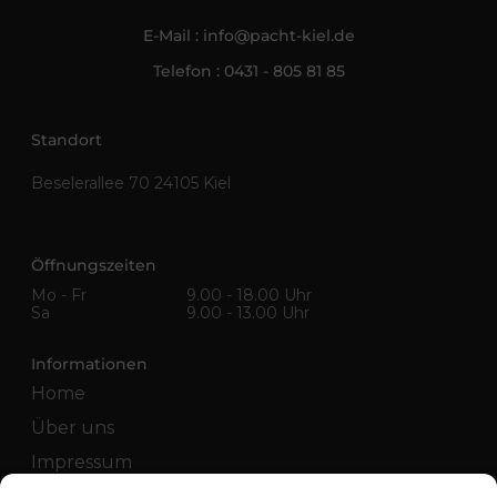
E-Mail :
info@pacht-kiel.de
Telefon :
0431 - 805 81 85
Standort
Beselerallee 70 24105 Kiel
Öffnungszeiten
Mo - Fr
9.00 - 18.00 Uhr
Sa
9.00 - 13.00 Uhr
Informationen
Home
Über uns
Impressum
Datenschutz