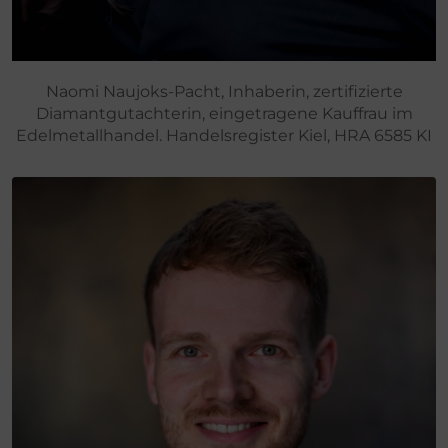
Naomi Naujoks-Pacht, Inhaberin, zertifizierte
Diamantgutachterin, eingetragene Kauffrau im
Edelmetallhandel. Handelsregister Kiel, HRA 6585 KI