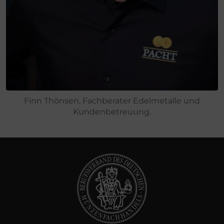
Finn Thönsen, Fachberater Edelmetalle und
Kundenbetreuung.